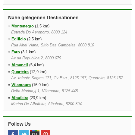
Nahe gelegenen Destinationen
»
Montenegro
(1,5 km)
Estrada Do Aeroporto, 8000 124
»
Edificio
(2,5 km)
Rua Abel Viana, Sitio Das Gambelas, 8000 810
»
Faro
(3,1 km)
Av.da Republica,2, 8000 079
»
Almancil
(6,4 km)
»
Quarteira
(12,9 km)
Av. Infante Sagres 171, Cv Esq., 8125 157, Quarteira, 8125 157
»
Vilamoura
(16,9 km)
Delta Marina,lj.1, Vilamoura, 8125 448
»
Albufeira
(23,9 km)
Marina De Albufeira, Albufeira, 8200 394
»
Albufeira West
(29,9 km)
Rua Do Castelo, Torre Velha, Albufeira, 8200 385
Follow Us