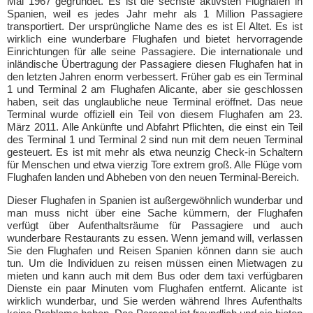
Mai 1967 gegründet. Es ist die sechste aktivsten Flughafen in
Spanien, weil es jedes Jahr mehr als 1 Million Passagiere
transportiert. Der ursprüngliche Name des es ist El Altet. Es ist
wirklich eine wunderbare Flughafen und bietet hervorragende
Einrichtungen für alle seine Passagiere. Die internationale und
inländische Übertragung der Passagiere diesen Flughafen hat in
den letzten Jahren enorm verbessert. Früher gab es ein Terminal
1 und Terminal 2 am Flughafen Alicante, aber sie geschlossen
haben, seit das unglaubliche neue Terminal eröffnet. Das neue
Terminal wurde offiziell ein Teil von diesem Flughafen am 23.
März 2011. Alle Ankünfte und Abfahrt Pflichten, die einst ein Teil
des Terminal 1 und Terminal 2 sind nun mit dem neuen Terminal
gesteuert. Es ist mit mehr als etwa neunzig Check-in Schaltern
für Menschen und etwa vierzig Tore extrem groß. Alle Flüge vom
Flughafen landen und Abheben von den neuen Terminal-Bereich.
Dieser Flughafen in Spanien ist außergewöhnlich wunderbar und
man muss nicht über eine Sache kümmern, der Flughafen
verfügt über Aufenthaltsräume für Passagiere und auch
wunderbare Restaurants zu essen. Wenn jemand will, verlassen
Sie den Flughafen und Reisen Spanien können dann sie auch
tun. Um die Individuen zu reisen müssen einen Mietwagen zu
mieten und kann auch mit dem Bus oder dem taxi verfügbaren
Dienste ein paar Minuten vom Flughafen entfernt. Alicante ist
wirklich wunderbar, und Sie werden während Ihres Aufenthalts