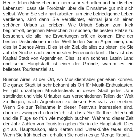
Heute, leben Menschen in einem sehr schnellen und hektischen
Lebensstil, dass sie Forobtain über die Einnahme gut mit sich
selbst. Wenn Sie sehr hart arbeiten, um eine befriedigende Leben
verdienen, sind dann Sie verpflichtet, einmal jährlich einen
schönen Urlaub zu erleben. Wie Urlaub Saison zum kick
beginnt-off, beginnen Menschen zu suchen, die besten Plätze zu
besuchen, die alle ihre Erwartungen erfüllen können. Eine der
besten Destinationen in der Welt finden Sie in Argentinien, und
dies ist Buenos Aires. Dies ist ein Ziel, die alles zu bieten, die Sie
auf der Suche nach einer idealen Ferienunterkunft. Dies ist das
Kapital Stadt von Argentinien. Dies ist ein schönes Latein Land
und seine Hauptstadt ist einer der Gründe, warum es ein
beliebtes Touristenziel ist.
Buenos Aires ist der Ort, wo Musikliebhaber genießen können.
Die ganze Stadt ist sehr bekannt als Ort für Musik-Enthusiasten.
Es gibt unzähligen Musikfestivals in dieser Stadt jedes Jahr
stattfindet und viele Urlauber aus verschiedenen Teilen der Welt
zu fliegen, nach Argentinien zu diesen Festivals zu erleben.
Wenn Sie zur Teilnahme in dieser Festivals interessiert sind,
dann es zwingend erforderlich ist, dass Sie für Ihre Unterkunft
und die Flüge so früh wie möglich buchen. Während dieser Zeit
der Jahr Zahlen von Touristen gehen Sie in die Hauptstadt. Dies
gilt als Hauptsaison, also Karten und Unterkünfte teuer sind.
Wenn Sie früh buchen, erhalten Sie noch riesige Menge Rabatt.