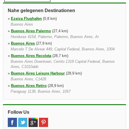
Nahe gelegenen Destinationen
»
Ezeiza Flughafen
(0,8 km)
Buenos Aires
»
Buenos Aires Palermo
(27,4 km)
Honduras 4154, Palermo, Palermo, Buenos Aires, Ar
»
Buenos Aires
(27,9 km)
Marcelo T De Alvear 449, Capital Federal, Buenos Aires, 1004
»
Buenos Aires Recoleta
(28,7 km)
Buenos Aires Downtown, Cerrito 1318 Capital Federal, Buenos
Aires, C1010abb
»
Buenos Aires Leisure Harbour
(28,9 km)
Buenos Aires, C1428
»
Buenos Aires Retiro
(28,9 km)
Paraguay 1138, Buenos Aires, 1057
»
Buenos Aires Museo Nacional De Bellas Artes
(29,2 km)
5809 Del Libertador Ave, Buenos Aires, 1425
»
Puerto Madero
(29,5 km)
Follow Us
Avda Antartida Argentina 821, Buenos Aires, C1104aat