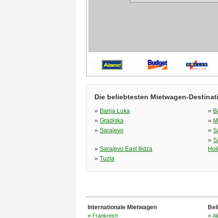
Die beliebtesten Mietwagen-Destinat
»
»
Banja Luka
B
»
»
Gradiska
M
»
»
Sarajevo
S
»
S
»
Sarajevo East Ilidza
Hol
»
Tuzla
Internationale Mietwagen
Bel
»
»
Frankreich
Al