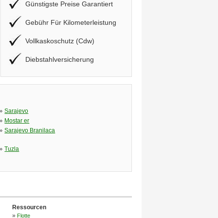
Günstigste Preise Garantiert
Gebühr Für Kilometerleistung
Vollkaskoschutz (Cdw)
Diebstahlversicherung
»
Sarajevo
»
Mostar er
»
Sarajevo Branilaca
»
Tuzla
Ressourcen
»
Flotte