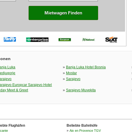
Mietwagen Finden
ionen
»
anja Luka
Banja Luka Hotel Bosnia
»
edjugorje
Mostar
»
arajevo
Sarajevo
arajevo Europcar Sarajevo Hotel
»
iday Meet & Greet
Sarajevo Muvekita
iebte Flughäfen
Beliebte Bahnhöfe
»
icante
Aix en Provence TGV