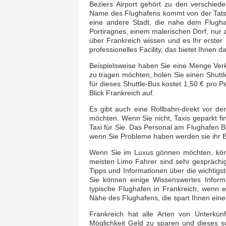
Beziers Airport gehört zu den verschie
Name des Flughafens kommt von der Tatsac
eine andere Stadt, die nahe dem Flugh
Portiragnes, einem malerischen Dorf, nur 
über Frankreich wissen und es Ihr erster Be
professionelles Facility, das bietet Ihnen d
Beispielsweise haben Sie eine Menge Verk
zu tragen möchten, holen Sie einen Shuttle
für dieses Shuttle-Bus kostet 1,50 € pro 
Blick Frankreich auf.
Es gibt auch eine Rollbahn-direkt vor de
möchten. Wenn Sie nicht, Taxis geparkt fi
Taxi für Sie. Das Personal am Flughafen Be
wenn Sie Probleme haben werden sie ihr B
Wenn Sie im Luxus gönnen möchten, könn
meisten Limo Fahrer sind sehr gesprächi
Tipps und Informationen über die wichtigs
Sie können einige Wissenswertes Informat
typische Flughafen in Frankreich, wenn e
Nähe des Flughafens, die spart Ihnen ein
Frankreich hat alle Arten von Unterkün
Möglichkeit Geld zu sparen und dieses 