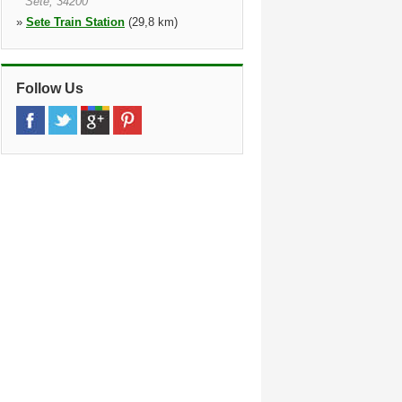
Sete, 34200
»
Sete Train Station
(29,8 km)
Gare Sncf, Sete, 34200
»
Aspiran
(30,4 km)
Les Fondudes, Aspiran, 34800
Follow Us
»
Narbonne Train Station
(31,4 km)
Gare Sncf, Narbonne, 11100