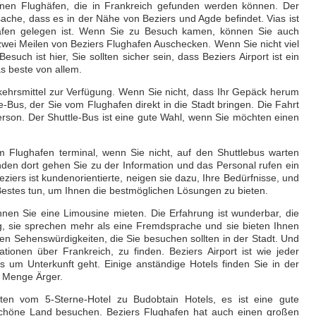
denen Flughäfen, die in Frankreich gefunden werden können. Der
he, dass es in der Nähe von Beziers und Agde befindet. Vias ist
afen gelegen ist. Wenn Sie zu Besuch kamen, können Sie auch
zwei Meilen von Beziers Flughafen Auschecken. Wenn Sie nicht viel
such ist hier, Sie sollten sicher sein, dass Beziers Airport ist ein
as beste von allem.
ehrsmittel zur Verfügung. Wenn Sie nicht, dass Ihr Gepäck herum
-Bus, der Sie vom Flughafen direkt in die Stadt bringen. Die Fahrt
Person. Der Shuttle-Bus ist eine gute Wahl, wenn Sie möchten einen
m Flughafen terminal, wenn Sie nicht, auf den Shuttlebus warten
nden dort gehen Sie zu der Information und das Personal rufen ein
ziers ist kundenorientierte, neigen sie dazu, Ihre Bedürfnisse, und
estes tun, um Ihnen die bestmöglichen Lösungen zu bieten.
en Sie eine Limousine mieten. Die Erfahrung ist wunderbar, die
g, sie sprechen mehr als eine Fremdsprache und sie bieten Ihnen
ten Sehenswürdigkeiten, die Sie besuchen sollten in der Stadt. Und
ionen über Frankreich, zu finden. Beziers Airport ist wie jeder
s um Unterkunft geht. Einige anständige Hotels finden Sie in der
e Menge Ärger.
ften vom 5-Sterne-Hotel zu Budobtain Hotels, es ist eine gute
schöne Land besuchen. Beziers Flughafen hat auch einen großen