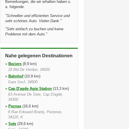
Bemerkungen, die wir erhalten haben u.
a. folgende:
"
Schnellen und effizienten Service und
sehr schönes Auto. Vielen Dank.
"
"
Sehr einfach zu buchen und keine
Probleme mit dem Auto.
"
Nahe gelegenen Destinationen
»
Beziers
(8,9 km)
18 Bld De Verdun, 34500
»
Bahnhof
(10,9 km)
Gare Sncf, 34500
»
Cap D'agde Agip Station
(13,3 km)
63 Avenue De Sete, Cap D'agde,
34300
»
Peznas
(16,6 km)
8 Rue Edouard Branly, Pezenas,
34120, K
»
Sete
(29,6 km)