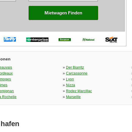
Mietwagen Finden
ionen
»
eauvais
Der Biarritz
»
ordeaux
Carcassonne
»
imoges
Lyon
»
imes
Nizza
»
erpignan
Rodez Marcillac
»
a Rochelle
Marseille
ghafen