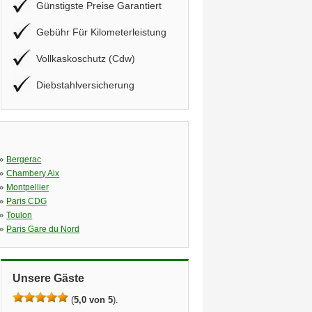
Günstigste Preise Garantiert
Gebühr Für Kilometerleistung
Vollkaskoschutz (Cdw)
Diebstahlversicherung
»
Bergerac
»
Chambery Aix
»
Montpellier
»
Paris CDG
»
Toulon
»
Paris Gare du Nord
Unsere Gäste
(
5,0 von 5
).