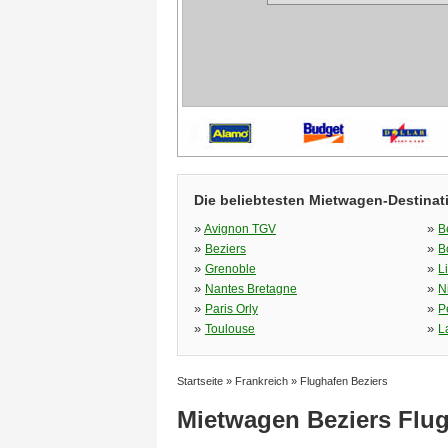
Die beliebtesten Mietwagen-Destinat
»
»
Avignon TGV
B
»
»
Beziers
B
»
»
Grenoble
L
»
»
Nantes Bretagne
N
»
»
Paris Orly
P
»
»
Toulouse
L
Startseite
»
Frankreich
»
Flughafen Beziers
Mietwagen Beziers Flu