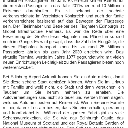
6 Millionen Passagieren pro Jahr. Es erreicht seinen Rekord für
die meisten Passagiere in das Jahr 2011when rund 10 Millionen
Reisende durchlaufen. Es ist bekannt, der sechste
verkehrsreichste im Vereinigten Königreich und auch der fünfte
verkehrsreichste basierend auf das Bewegen der Flugzeuge
sein. Der Titelinhaber und Betreiber des Flughafen Edinburgh ist
Global Infrastructure Partners. Es war die Rede über eine
Erweiterung der Größe dieser Flughafen und Pläne tun so sind
noch im Gange. Es wird gesagt, dass die Zahl der Fluggäste, die
diesen Flughafen transport kann bis zu rund 25 Millionen
Passagiere jährlich bis zum Jahr 2030 erreichen wird. Das
aktuelle Terminal wurde im Jahre 1977 gegründet wird mit vielen
neuen Einrichtungen Leichtigkeit zu den Passagieren bieten noch
weiterentwickelt.
Bei Edinburg Airport Ankunft können Sie ein Auto mieten, damit
Sie diese schöne Stadt genießen können. Wenn Sie im Urlaub
mit Familie und weiß nicht, die Stadt und dann versuchen, ein
Taucher um Sie herum nehmen zu erhalten. Die
Autovermietungen sind nicht so teuer und werden Ihnen sagen,
welches Auto am besten auf Reisen ist. Wenn Sie eine Familie
mit dir, dann ist es am besten, dass Sie eine erhalten, geräumig
und komfortabel ist. Während der ganzen Fahrt gibt es viele
Sehenswürdigkeiten, die Sie wie das Edinburgh Castle, das
National Museum of Scotland und der Royal Botanic Garden of