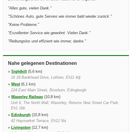
"
Alles gute, vielen Dank.
"
"
Schönes Auto, gute Servies wie immer bald wieder zurück.
"
"
Keine Probleme.
"
"
Exzellenter Service wie gewohnt. Vielen Dank.
"
"
Reibungslos und effizient wie immer, danke.
"
Nahe gelegenen Destinationen
»
Sighthill
(5,6 km)
16 18 Bankhead Drive, Lothian, Eh11 4dj
»
West
(6,1 km)
224 East Main Street, Broxburn, Edingburgh
»
Waverley Railway
(10,8 km)
Unit 6, The North Mall, Waverley, Returns New Street Car Park,
Eh1 1bb
»
Edinburgh
(10,8 km)
42 Haymarket Terrace, Eh12 5la
»
Livingston
(12,7 km)