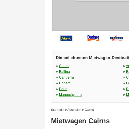
Die beliebtesten Mietwagen-Destinat
»
»
Cairns
A
»
»
Ballina
B
»
»
Canberra
C
»
»
Hobart
L
»
»
Perth
R
»
»
Maroochydore
M
Startseite
»
Australien
»
Cairns
Mietwagen Cairns