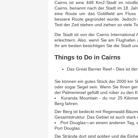
Cairns ist eine 448 Km2-Stadt im nördli
Cairns, benannt nach der Stadt im 18. Jah
eine Route um das Goldfield am Fluss 
bessere Route gegründet wurde. Jedoch w
Test der Zeit stehen und ziehen so viele To
Die Stadt ist von der Cairns International 
erleichtern. Also, wenn Sie am Flughafen
Ihr am besten besichtigen Sie die Stadt u
Things to Do in Cairns
Das Great Barrier Reef - Dies ist de
Sie können ein gutes Stück der 2000 km S
oder sogar Segel sein. Wenn Sie Ihren ger
der Palmeninsel gefüllt und rüber zu den 
Kuranda Mountain - du nur 25 Kilome
Berg fahren.
Der Berg ist bedeckt mit Regenwald-Bäume
Gesamtstruktur. Das Gebiet ist auch stark 
Port Douglas¬-an einem anderen Tag, wi
Port Douglas.
Die Strände dort sind golden und die Einhei