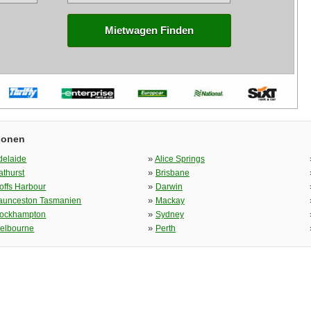
Mietwagen Finden
ionen
»
delaide
Alice Springs
»
athurst
Brisbane
»
offs Harbour
Darwin
»
aunceston Tasmanien
Mackay
»
ockhampton
Sydney
»
elbourne
Perth