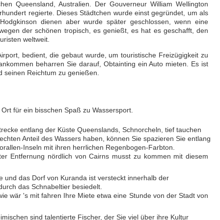
chen Queensland, Australien. Der Gouverneur William Wellington
rhundert regierte. Dieses Städtchen wurde einst gegründet, um als
Hodgkinson dienen aber wurde später geschlossen, wenn eine
egen der schönen tropisch, es genießt, es hat es geschafft, den
uristen weltweit.
Airport, bedient, die gebaut wurde, um touristische Freizügigkeit zu
 ankommen beharren Sie darauf, Obtainting ein Auto mieten. Es ist
nd seinen Reichtum zu genießen.
r Ort für ein bisschen Spaß zu Wassersport.
trecke entlang der Küste Queenslands, Schnorcheln, tief tauchen
echten Anteil des Wassers haben, können Sie spazieren Sie entlang
Korallen-Inseln mit ihren herrlichen Regenbogen-Farbton.
ter Entfernung nördlich von Cairns musst zu kommen mit diesem
 und das Dorf von Kuranda ist versteckt innerhalb der
durch das Schnabeltier besiedelt.
e wär 's mit fahren Ihre Miete etwa eine Stunde von der Stadt von
mischen sind talentierte Fischer, der Sie viel über ihre Kultur