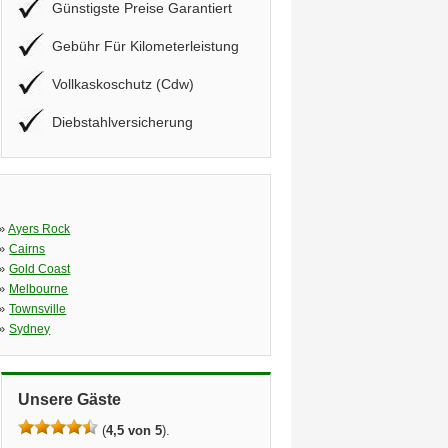
Günstigste Preise Garantiert
Gebühr Für Kilometerleistung
Vollkaskoschutz (Cdw)
Diebstahlversicherung
»
Ayers Rock
»
Cairns
»
Gold Coast
»
Melbourne
»
Townsville
»
Sydney
Unsere Gäste
(
4,5 von 5
).