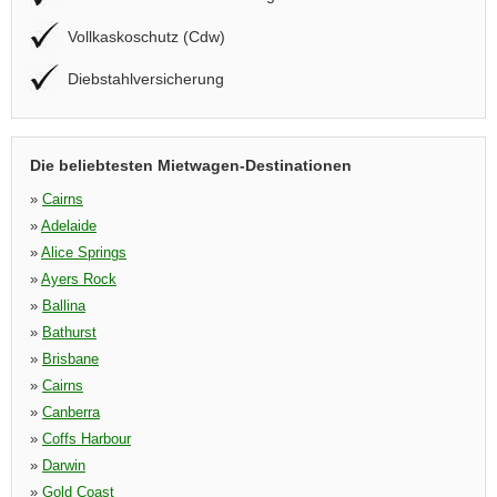
Vollkaskoschutz (Cdw)
Diebstahlversicherung
Die beliebtesten Mietwagen-Destinationen
»
Cairns
»
Adelaide
»
Alice Springs
»
Ayers Rock
»
Ballina
»
Bathurst
»
Brisbane
»
Cairns
»
Canberra
»
Coffs Harbour
»
Darwin
»
Gold Coast