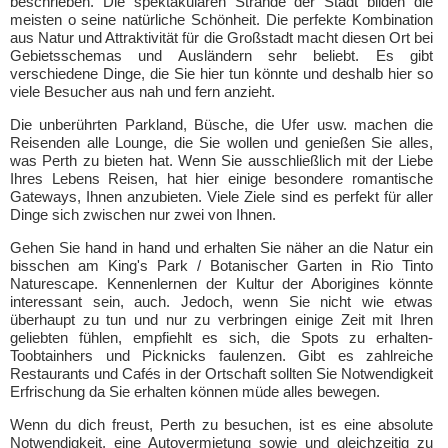
beschrieben. Die spektakulären Strände der Stadt bilden die
meisten o seine natürliche Schönheit. Die perfekte Kombination
aus Natur und Attraktivität für die Großstadt macht diesen Ort bei
Gebietsschemas und Ausländern sehr beliebt. Es gibt
verschiedene Dinge, die Sie hier tun könnte und deshalb hier so
viele Besucher aus nah und fern anzieht.
Die unberührten Parkland, Büsche, die Ufer usw. machen die
Reisenden alle Lounge, die Sie wollen und genießen Sie alles,
was Perth zu bieten hat. Wenn Sie ausschließlich mit der Liebe
Ihres Lebens Reisen, hat hier einige besondere romantische
Gateways, Ihnen anzubieten. Viele Ziele sind es perfekt für aller
Dinge sich zwischen nur zwei von Ihnen.
Gehen Sie hand in hand und erhalten Sie näher an die Natur ein
bisschen am King's Park / Botanischer Garten in Rio Tinto
Naturescape. Kennenlernen der Kultur der Aborigines könnte
interessant sein, auch. Jedoch, wenn Sie nicht wie etwas
überhaupt zu tun und nur zu verbringen einige Zeit mit Ihren
geliebten fühlen, empfiehlt es sich, die Spots zu erhalten-
Toobtainhers und Picknicks faulenzen. Gibt es zahlreiche
Restaurants und Cafés in der Ortschaft sollten Sie Notwendigkeit
Erfrischung da Sie erhalten können müde alles bewegen.
Wenn du dich freust, Perth zu besuchen, ist es eine absolute
Notwendigkeit, eine Autovermietung sowie und gleichzeitig zu