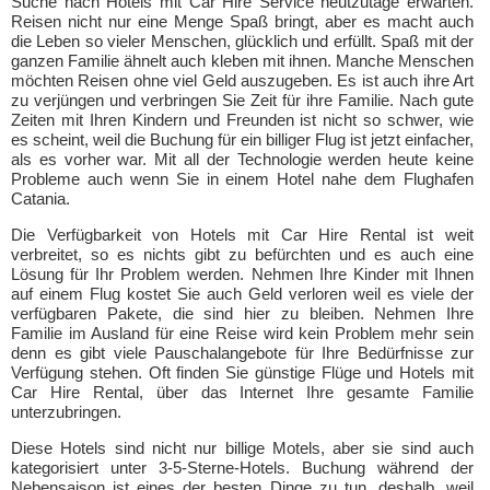
Suche nach Hotels mit Car Hire Service heutzutage erwarten.
Reisen nicht nur eine Menge Spaß bringt, aber es macht auch
die Leben so vieler Menschen, glücklich und erfüllt. Spaß mit der
ganzen Familie ähnelt auch kleben mit ihnen. Manche Menschen
möchten Reisen ohne viel Geld auszugeben. Es ist auch ihre Art
zu verjüngen und verbringen Sie Zeit für ihre Familie. Nach gute
Zeiten mit Ihren Kindern und Freunden ist nicht so schwer, wie
es scheint, weil die Buchung für ein billiger Flug ist jetzt einfacher,
als es vorher war. Mit all der Technologie werden heute keine
Probleme auch wenn Sie in einem Hotel nahe dem Flughafen
Catania.
Die Verfügbarkeit von Hotels mit Car Hire Rental ist weit
verbreitet, so es nichts gibt zu befürchten und es auch eine
Lösung für Ihr Problem werden. Nehmen Ihre Kinder mit Ihnen
auf einem Flug kostet Sie auch Geld verloren weil es viele der
verfügbaren Pakete, die sind hier zu bleiben. Nehmen Ihre
Familie im Ausland für eine Reise wird kein Problem mehr sein
denn es gibt viele Pauschalangebote für Ihre Bedürfnisse zur
Verfügung stehen. Oft finden Sie günstige Flüge und Hotels mit
Car Hire Rental, über das Internet Ihre gesamte Familie
unterzubringen.
Diese Hotels sind nicht nur billige Motels, aber sie sind auch
kategorisiert unter 3-5-Sterne-Hotels. Buchung während der
Nebensaison ist eines der besten Dinge zu tun, deshalb, weil