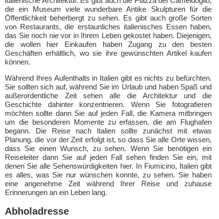
italienische Architektur. Es gibt auch die Piazza del Cameidoglio,
die ein Museum viele wunderbare Antike Skulpturen für die
Öffentlichkeit beherbergt zu sehen. Es gibt auch große Sorten
von Restaurants, die erstaunliches italienisches Essen haben,
das Sie noch nie vor in Ihrem Leben gekostet haben. Diejenigen,
die wollen hier Einkaufen haben Zugang zu den besten
Geschäften erhältlich, wo sie ihre gewünschten Artikel kaufen
können.
Während Ihres Aufenthalts in Italien gibt es nichts zu befürchten.
Sie sollten sich auf, während Sie im Urlaub und haben Spaß und
außerordentliche Zeit sehen alle die Architektur und die
Geschichte dahinter konzentrieren. Wenn Sie fotografieren
möchten sollte dann Sie auf jeden Fall, die Kamera mitbringen
um die besonderen Momente zu erfassen, die am Flughafen
begann. Die Reise nach Italien sollte zunächst mit etwas
Planung, die vor der Zeit erfolgt ist, so dass Sie alle Orte wissen,
dass Sie einen Wunsch, zu sehen. Wenn Sie benötigen ein
Reiseleiter dann Sie auf jeden Fall sehen finden Sie ein, mit
denen Sie alle Sehenswürdigkeiten hier. In Fiumicino, Italien gibt
es alles, was Sie nur wünschen konnte, zu sehen. Sie haben
eine angenehme Zeit während Ihrer Reise und zuhause
Erinnerungen an ein Leben lang.
Abholadresse