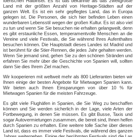
Iberischen Halbinsel. Es ist das bekannte als das zweitgrößte
Land mit der größten Anzahl von Heritage-Städten auf der
ganzen Welt. Es ist ein sehr gepflegtes Land, das in Europa
gelegen ist. Die Personen, die sich hier befinden Leben einen
wunderbaren Lebensstil wegen der großen Kultur. Es ist also viel
zu tun und wenn Sie Sie besuchen nie erhalten gelangweilt, denn
es gibt erstaunliche Essen, temperamentvolle Menschen an die
Vereine und viele Festivals, die Sie während Ihres Aufenthaltes
besuchen können. Die Hauptstadt dieses Landes ist Madrid und
ist berühmt für die Stier-Rennen, die jedes Jahr gehalten werden.
Wenn Sie jemand sind, gehen Sie zu den schönen Stränden und
erfahren Sie mehr über die Geschichte von Spanien will, sollten
dann Sie dies Ihrem Ziel machen.
Wir kooperieren mit weltweit mehr als 800 Lieferanten bieten wir
Ihnen einige der besten Angebote für Mietwagen Spanien kann.
Wir bieten auch Ihnen Einsparungen von über 10 % für
Mietwagen Spanien für die meisten Fahrzeuge.
Es gibt viele Flughäfen in Spanien, die Sie Weg zu beschaffen
können und Sie werden sicherlich in der Lage, viele Arten der
Fortbewegung, in denen Sie müssen. Es gibt Busse, Taxis und
sogar Autovermietungen zusammen, die bereit sind, Ihnen helfen
durch Spanien zu erhalten. Eine weitere tolle Sache über dieses
Land ist, dass es immer viele Festivals, die während des ganzen
Jahres weitergehen. Einige der berühmten Festivals sind die Las