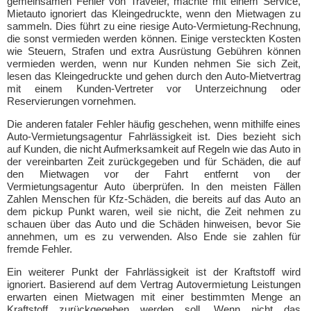
gemeinsamen Fehler von Traveler, machte mit einem Service,
Mietauto ignoriert das Kleingedruckte, wenn den Mietwagen zu
sammeln. Dies führt zu eine riesige Auto-Vermietung-Rechnung,
die sonst vermieden werden können. Einige versteckten Kosten
wie Steuern, Strafen und extra Ausrüstung Gebühren können
vermieden werden, wenn nur Kunden nehmen Sie sich Zeit,
lesen das Kleingedruckte und gehen durch den Auto-Mietvertrag
mit einem Kunden-Vertreter vor Unterzeichnung oder
Reservierungen vornehmen.
Die anderen fataler Fehler häufig geschehen, wenn mithilfe eines
Auto-Vermietungsagentur Fahrlässigkeit ist. Dies bezieht sich
auf Kunden, die nicht Aufmerksamkeit auf Regeln wie das Auto in
der vereinbarten Zeit zurückgegeben und für Schäden, die auf
den Mietwagen vor der Fahrt entfernt von der
Vermietungsagentur Auto überprüfen. In den meisten Fällen
Zahlen Menschen für Kfz-Schäden, die bereits auf das Auto an
dem pickup Punkt waren, weil sie nicht, die Zeit nehmen zu
schauen über das Auto und die Schäden hinweisen, bevor Sie
annehmen, um es zu verwenden. Also Ende sie zahlen für
fremde Fehler.
Ein weiterer Punkt der Fahrlässigkeit ist der Kraftstoff wird
ignoriert. Basierend auf dem Vertrag Autovermietung Leistungen
erwarten einen Mietwagen mit einer bestimmten Menge an
Kraftstoff zurückgegeben werden soll. Wenn nicht das