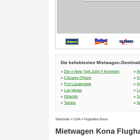
Die beliebtesten Mietwagen-Destinat
»
»
Der e New York John F Kennedy
A
»
»
Chicago O'Hare
D
»
»
Fort Lauderdale
H
»
»
Las Vegas
L
»
»
Orlando
S
»
»
Tampa
W
Startseite
»
USA
»
Flughafen Kona
Mietwagen Kona Flugh