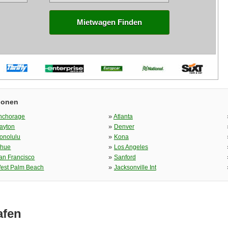
Mietwagen Finden
ionen
»
nchorage
Atlanta
»
ayton
Denver
»
onolulu
Kona
»
ihue
Los Angeles
»
an Francisco
Sanford
»
est Palm Beach
Jacksonville Int
afen