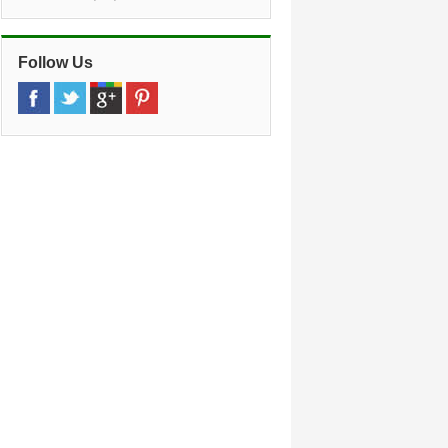
»
Hawaii Hilton Waikoloa
(26,3 km)
69 425 Waikoloa Beach Dr, Waikoloa,
96738, Hi, Hawaii
Follow Us
»
Fairmont Orchid Mauna
(30,5 km)
1 N Kaniku Drive, Of Hawaii (kohala
hapuna), Kohala, 96743, Hi, Hawaii
»
Waikoloa Hawaii
(35,5 km)
69 425 Waikoloa Beach Dr, Waikoloa,
96738, Hi, Hawaii