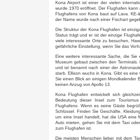
Kona Airport ist einer der vielen internat
wurde 1970 eröffnet. Der Flughafen kann
Flughafens von Kona baut auf Lava. KE-
der Name wurde nach einer Fischart gegebe
Die Struktur der Kona Flughafen ist einziga
Status trägt und er ist der einzige Flugha
viele interessante Orte zu besuchen, Hawai
gefährliche Einstellung, wenn Sie das Vor
Eine weitere interessante Sache, die Si
Museum gebaut zwischen den Terminals. 
und ist benannt nach einer der Astronaut
starb. Ellison wuchs in Kona. Gibt es ein
Sie einen Blick an einigen Mondkalender 
keinen Anzug von Apollo 13.
Kona Flughafen entwickelt sich gleichze
Bedeutung dieser Insel zum Tourismus r
Flughafens. Wenn es seine Gäste begrüß
Schlüssel. Finden Sie Geschäfte, Kleidu
um eine Insel handelt, hat die USA eine 
Auto mieten, gehen Sie mit dem Taxi ode
zum Flughafen ist.
Die meisten Menschen lieber mit dem Tax