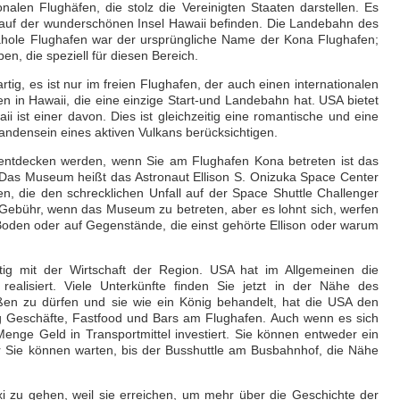
ionalen Flughäfen, die stolz die Vereinigten Staaten darstellen. Es
 auf der wunderschönen Insel Hawaii befinden. Die Landebahn des
āhole Flughafen war der ursprüngliche Name der Kona Flughafen;
n, die speziell für diesen Bereich.
rtig, es ist nur im freien Flughafen, der auch einen internationalen
fen in Hawaii, die eine einzige Start-und Landebahn hat. USA bietet
i ist einer davon. Dies ist gleichzeitig eine romantische und eine
handensein eines aktiven Vulkans berücksichtigen.
e entdecken werden, wenn Sie am Flughafen Kona betreten ist das
Das Museum heißt das Astronaut Ellison S. Onizuka Space Center
en, die den schrecklichen Unfall auf der Space Shuttle Challenger
e Gebühr, wenn das Museum zu betreten, aber es lohnt sich, werfen
Boden oder auf Gegenstände, die einst gehörte Ellison oder warum
itig mit der Wirtschaft der Region. USA hat im Allgemeinen die
ealisiert. Viele Unterkünfte finden Sie jetzt in der Nähe des
en zu dürfen und sie wie ein König behandelt, hat die USA den
ng Geschäfte, Fastfood und Bars am Flughafen. Auch wenn es sich
Menge Geld in Transportmittel investiert. Sie können entweder ein
r Sie können warten, bis der Busshuttle am Busbahnhof, die Nähe
i zu gehen, weil sie erreichen, um mehr über die Geschichte der