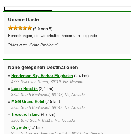
Unsere Gäste
(
5,0 von 5
).
Bemerkungen, die wir erhalten haben u. a. folgende:
"
Alles gute. Keine Probleme
"
Nahe gelegenen Destinationen
»
Henderson Sky Harbor Flughafen
(2,4 km)
4775 Swenson Street, 89119, Nv, Nevada
»
Luxor Hotel in
(2,4 km)
3799 South Boulevard, 89147, Nv, Nevada
»
MGM Grand Hotel
(2,5 km)
3799 South Boulevard, 89147, Nv, Nevada
»
Treasure Island
(4,7 km)
3300 Blvd South, 89119, Nv, Nevada
»
Citywide
(4,7 km)
9555 S. Eastern Avenue Ste 120, 89123, Nv, Nevada