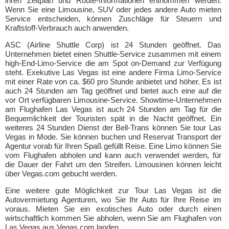
ihren Zeitplan und Route-Informationen entnommen werden.
Wenn Sie eine Limousine, SUV oder jedes andere Auto mieten
Service entscheiden, können Zuschläge für Steuern und
Kraftstoff-Verbrauch auch anwenden.
ASC (Airline Shuttle Corp) ist 24 Stunden geöffnet. Das
Unternehmen bietet einen Shuttle-Service zusammen mit einem
high-End-Limo-Service die am Spot on-Demand zur Verfügung
steht. Exekutive Las Vegas ist eine andere Firma Limo-Service
mit einer Rate von ca. $60 pro Stunde anbietet und höher. Es ist
auch 24 Stunden am Tag geöffnet und bietet auch eine auf die
vor Ort verfügbaren Limousine-Service. Showtime-Unternehmen
am Flughafen Las Vegas ist auch 24 Stunden am Tag für die
Bequemlichkeit der Touristen spät in die Nacht geöffnet. Ein
weiteres 24 Stunden Dienst der Bell-Trans können Sie tour Las
Vegas in Mode. Sie können buchen und Reservat Transport der
Agentur vorab für Ihren Spaß gefüllt Reise. Eine Limo können Sie
vom Flughafen abholen und kann auch verwendet werden, für
die Dauer der Fahrt um den Streifen. Limousinen können leicht
über Vegas.com gebucht werden.
Eine weitere gute Möglichkeit zur Tour Las Vegas ist die
Autovermietung Agenturen, wo Sie Ihr Auto für Ihre Reise im
voraus. Mieten Sie ein exotisches Auto oder durch einen
wirtschaftlich kommen Sie abholen, wenn Sie am Flughafen von
Las Vegas aus Vegas.com landen.