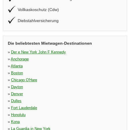
Vollkaskoschutz (Cdw)
Diebstahlversicherung
Die beliebtesten Mietwagen-Destinationen
»
Der e New York John F Kennedy
»
Anchorage
»
Atlanta
»
Boston
»
Chicago O'Hare
»
Dayton
»
Denver
»
Dulles
»
Fort Lauderdale
»
Honolulu
»
Kona
»
La Guardia in New York