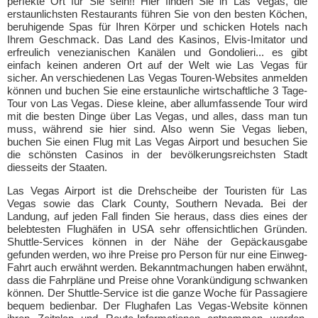
perfekte Ort für Sie sein!! Hier finden Sie in Las Vegas, die
erstaunlichsten Restaurants führen Sie von den besten Köchen,
beruhigende Spas für Ihren Körper und schicken Hotels nach
Ihrem Geschmack. Das Land des Kasinos, Elvis-Imitator und
erfreulich venezianischen Kanälen und Gondolieri... es gibt
einfach keinen anderen Ort auf der Welt wie Las Vegas für
sicher. An verschiedenen Las Vegas Touren-Websites anmelden
können und buchen Sie eine erstaunliche wirtschaftliche 3 Tage-
Tour von Las Vegas. Diese kleine, aber allumfassende Tour wird
mit die besten Dinge über Las Vegas, und alles, dass man tun
muss, während sie hier sind. Also wenn Sie Vegas lieben,
buchen Sie einen Flug mit Las Vegas Airport und besuchen Sie
die schönsten Casinos in der bevölkerungsreichsten Stadt
diesseits der Staaten.
Las Vegas Airport ist die Drehscheibe der Touristen für Las
Vegas sowie das Clark County, Southern Nevada. Bei der
Landung, auf jeden Fall finden Sie heraus, dass dies eines der
belebtesten Flughäfen in USA sehr offensichtlichen Gründen.
Shuttle-Services können in der Nähe der Gepäckausgabe
gefunden werden, wo ihre Preise pro Person für nur eine Einweg-
Fahrt auch erwähnt werden. Bekanntmachungen haben erwähnt,
dass die Fahrpläne und Preise ohne Vorankündigung schwanken
können. Der Shuttle-Service ist die ganze Woche für Passagiere
bequem bedienbar. Der Flughafen Las Vegas-Website können