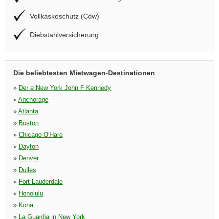
Vollkaskoschutz (Cdw)
Diebstahlversicherung
Die beliebtesten Mietwagen-Destinationen
»
Der e New York John F Kennedy
»
Anchorage
»
Atlanta
»
Boston
»
Chicago O'Hare
»
Dayton
»
Denver
»
Dulles
»
Fort Lauderdale
»
Honolulu
»
Kona
»
La Guardia in New York