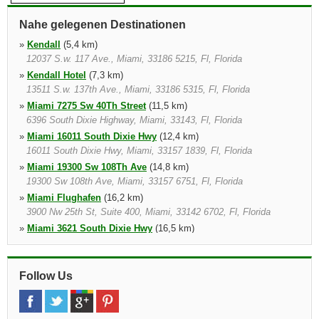
Nahe gelegenen Destinationen
»
Kendall
(5,4 km)
12037 S.w. 117 Ave., Miami, 33186 5215, Fl, Florida
»
Kendall Hotel
(7,3 km)
13511 S.w. 137th Ave., Miami, 33186 5315, Fl, Florida
»
Miami 7275 Sw 40Th Street
(11,5 km)
6396 South Dixie Highway, Miami, 33143, Fl, Florida
»
Miami 16011 South Dixie Hwy
(12,4 km)
16011 South Dixie Hwy, Miami, 33157 1839, Fl, Florida
»
Miami 19300 Sw 108Th Ave
(14,8 km)
19300 Sw 108th Ave, Miami, 33157 6751, Fl, Florida
»
Miami Flughafen
(16,2 km)
3900 Nw 25th St, Suite 400, Miami, 33142 6702, Fl, Florida
»
Miami 3621 South Dixie Hwy
(16,5 km)
3621 South Dixie Hwy, Miami, 33133 4306, Fl, Florida
»
Miami 3100 Nw 27Th Ave
(20,3 km)
3011 Nw 36th St, Miami, 33142 5159, Fl, Florida
Follow Us