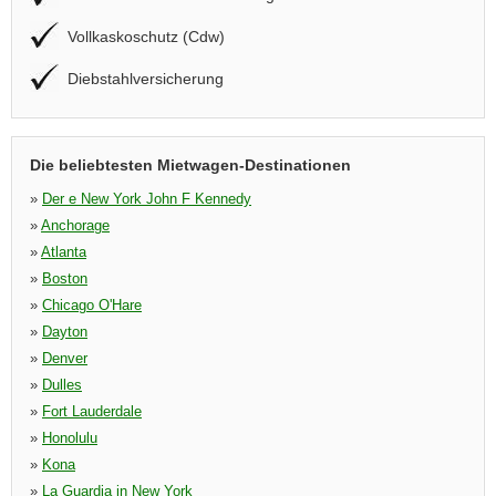
Vollkaskoschutz (Cdw)
Diebstahlversicherung
Die beliebtesten Mietwagen-Destinationen
»
Der e New York John F Kennedy
»
Anchorage
»
Atlanta
»
Boston
»
Chicago O'Hare
»
Dayton
»
Denver
»
Dulles
»
Fort Lauderdale
»
Honolulu
»
Kona
»
La Guardia in New York