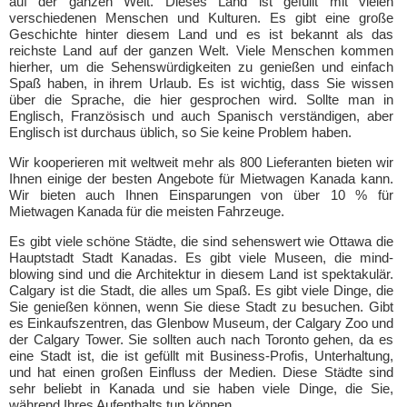
auf der ganzen Welt. Dieses Land ist gefüllt mit vielen
verschiedenen Menschen und Kulturen. Es gibt eine große
Geschichte hinter diesem Land und es ist bekannt als das
reichste Land auf der ganzen Welt. Viele Menschen kommen
hierher, um die Sehenswürdigkeiten zu genießen und einfach
Spaß haben, in ihrem Urlaub. Es ist wichtig, dass Sie wissen
über die Sprache, die hier gesprochen wird. Sollte man in
Englisch, Französisch und auch Spanisch verständigen, aber
Englisch ist durchaus üblich, so Sie keine Problem haben.
Wir kooperieren mit weltweit mehr als 800 Lieferanten bieten wir
Ihnen einige der besten Angebote für Mietwagen Kanada kann.
Wir bieten auch Ihnen Einsparungen von über 10 % für
Mietwagen Kanada für die meisten Fahrzeuge.
Es gibt viele schöne Städte, die sind sehenswert wie Ottawa die
Hauptstadt Stadt Kanadas. Es gibt viele Museen, die mind-
blowing sind und die Architektur in diesem Land ist spektakulär.
Calgary ist die Stadt, die alles um Spaß. Es gibt viele Dinge, die
Sie genießen können, wenn Sie diese Stadt zu besuchen. Gibt
es Einkaufszentren, das Glenbow Museum, der Calgary Zoo und
der Calgary Tower. Sie sollten auch nach Toronto gehen, da es
eine Stadt ist, die ist gefüllt mit Business-Profis, Unterhaltung,
und hat einen großen Einfluss der Medien. Diese Städte sind
sehr beliebt in Kanada und sie haben viele Dinge, die Sie,
während Ihres Aufenthalts tun können.