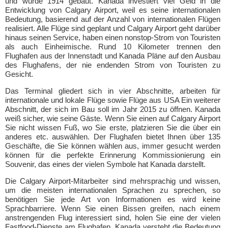
und wurde 1914 gebaut. Kanada investiert viel Geld in die
Entwicklung von Calgary Airport, weil es seine internationalen
Bedeutung, basierend auf der Anzahl von internationalen Flügen
realisiert. Alle Flüge sind geplant und Calgary Airport geht darüber
hinaus seinen Service, haben einen nonstop-Strom von Touristen
als auch Einheimische. Rund 10 Kilometer trennen den
Flughafen aus der Innenstadt und Kanada Pläne auf den Ausbau
des Flughafens, der nie endenden Strom von Touristen zu
Gesicht.
Das Terminal gliedert sich in vier Abschnitte, arbeiten für
internationale und lokale Flüge sowie Flüge aus USA Ein weiterer
Abschnitt, der sich im Bau soll im Jahr 2015 zu öffnen. Kanada
weiß sicher, wie seine Gäste. Wenn Sie einen auf Calgary Airport
Sie nicht wissen Fuß, wo Sie erste, platzieren Sie die über ein
anderes etc. auswählen. Der Flughafen bietet Ihnen über 135
Geschäfte, die Sie können wählen aus, immer gesucht werden
können für die perfekte Erinnerung Kommissionierung ein
Souvenir, das eines der vielen Symbole hat Kanada darstellt.
Die Calgary Airport-Mitarbeiter sind mehrsprachig und wissen,
um die meisten internationalen Sprachen zu sprechen, so
benötigen Sie jede Art von Informationen es wird keine
Sprachbarriere. Wenn Sie einen Bissen greifen, nach einem
anstrengenden Flug interessiert sind, holen Sie eine der vielen
Fastfood-Dienste am Flughafen. Kanada versteht die Bedeutung