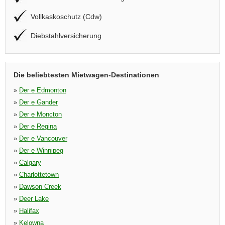
Vollkaskoschutz (Cdw)
Diebstahlversicherung
Die beliebtesten Mietwagen-Destinationen
»
Der e Edmonton
»
Der e Gander
»
Der e Moncton
»
Der e Regina
»
Der e Vancouver
»
Der e Winnipeg
»
Calgary
»
Charlottetown
»
Dawson Creek
»
Deer Lake
»
Halifax
»
Kelowna