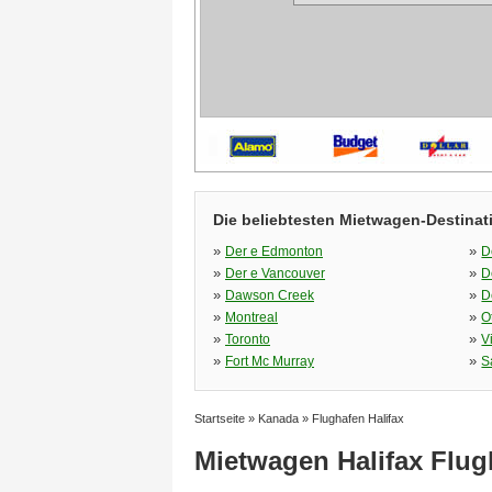
Die beliebtesten Mietwagen-Destinat
»
»
Der e Edmonton
D
»
»
Der e Vancouver
D
»
»
Dawson Creek
D
»
»
Montreal
O
»
»
Toronto
V
»
»
Fort Mc Murray
S
Startseite
»
Kanada
»
Flughafen Halifax
Mietwagen Halifax Flug