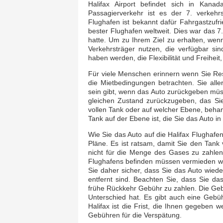
Halifax Airport befindet sich in Kanada
Passagierverkehr ist es der 7. verkeh
Flughafen ist bekannt dafür Fahrgastzuf
bester Flughafen weltweit. Dies war das 7
hatte. Um zu Ihrem Ziel zu erhalten, we
Verkehrsträger nutzen, die verfügbar sin
haben werden, die Flexibilität und Freiheit
Für viele Menschen erinnern wenn Sie Re
die Mietbedingungen betrachten. Sie alle
sein gibt, wenn das Auto zurückgeben müs
gleichen Zustand zurückzugeben, das Si
vollen Tank oder auf welcher Ebene, beha
Tank auf der Ebene ist, die Sie das Auto i
Wie Sie das Auto auf die Halifax Flughaf
Pläne. Es ist ratsam, damit Sie den Tan
nicht für die Menge des Gases zu zahlen,
Flughafens befinden müssen vermieden wer
Sie daher sicher, dass Sie das Auto wied
entfernt sind. Beachten Sie, dass Sie d
frühe Rückkehr Gebühr zu zahlen. Die Gebüh
Unterschied hat. Es gibt auch eine Gebü
Halifax ist die Frist, die Ihnen gegeben
Gebühren für die Verspätung.