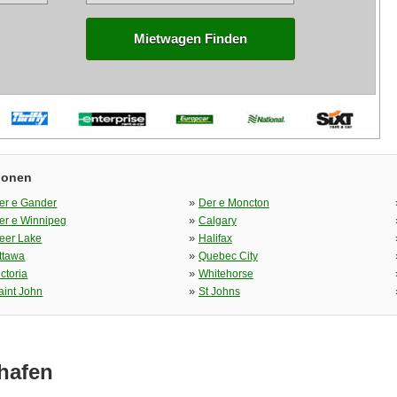
Mietwagen Finden
ionen
»
er e Gander
Der e Moncton
»
er e Winnipeg
Calgary
»
eer Lake
Halifax
»
ttawa
Quebec City
»
ictoria
Whitehorse
»
aint John
St Johns
hafen