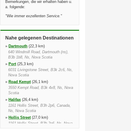
Bemerkungen, die wir erhalten haben u.
a. folgende:
"
Wie immer exzellenten Service.
"
Nahe gelegenen Destinationen
»
Dartmouth
(22,3 km)
640 Windmill Road, Dartmouth (ns),
B3b 1b8, Ns, Nova Scotia
»
Port
(25,3 km)
6031 Livingstone Street, B3k 2c6, Ns,
Nova Scotia
»
Road Kempt
(26,1 km)
3550 Kempt Road, B3k 4x8, Ns, Nova
Scotia
»
Halifax
(26,4 km)
1161 Hollis Street, B3h 2p6, Canada,
Ns, Nova Scotia
»
Hollis Street
(27,0 km)
1161 Hollis Street, B3h 2p6, Ns, Nova
Scotia