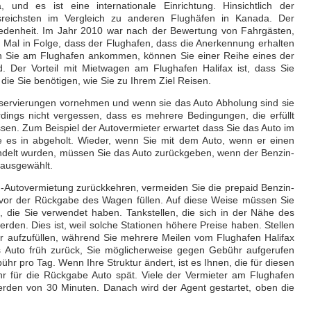
, und es ist eine internationale Einrichtung. Hinsichtlich der
rsreichsten im Vergleich zu anderen Flughäfen in Kanada. Der
riedenheit. Im Jahr 2010 war nach der Bewertung von Fahrgästen,
. Mal in Folge, dass der Flughafen, dass die Anerkennung erhalten
nn Sie am Flughafen ankommen, können Sie einer Reihe eines der
d. Der Vorteil mit Mietwagen am Flughafen Halifax ist, dass Sie
, die Sie benötigen, wie Sie zu Ihrem Ziel Reisen.
servierungen vornehmen und wenn sie das Auto Abholung sind sie
rdings nicht vergessen, dass es mehrere Bedingungen, die erfüllt
sen. Zum Beispiel der Autovermieter erwartet dass Sie das Auto im
e es in abgeholt. Wieder, wenn Sie mit dem Auto, wenn er einen
ndelt wurden, müssen Sie das Auto zurückgeben, wenn der Benzin-
n ausgewählt.
en-Autovermietung zurückkehren, vermeiden Sie die prepaid Benzin-
k vor der Rückgabe des Wagen füllen. Auf diese Weise müssen Sie
 die Sie verwendet haben. Tankstellen, die sich in der Nähe des
den. Dies ist, weil solche Stationen höhere Preise haben. Stellen
er aufzufüllen, während Sie mehrere Meilen vom Flughafen Halifax
as Auto früh zurück, Sie möglicherweise gegen Gebühr aufgerufen
r pro Tag. Wenn Ihre Struktur ändert, ist es Ihnen, die für diesen
hr für die Rückgabe Auto spät. Viele der Vermieter am Flughafen
 werden von 30 Minuten. Danach wird der Agent gestartet, oben die