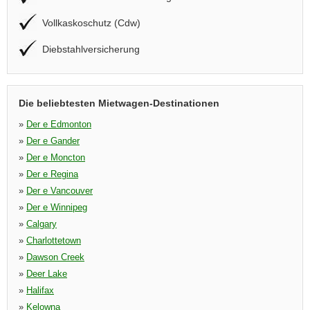
Vollkaskoschutz (Cdw)
Diebstahlversicherung
Die beliebtesten Mietwagen-Destinationen
»
Der e Edmonton
»
Der e Gander
»
Der e Moncton
»
Der e Regina
»
Der e Vancouver
»
Der e Winnipeg
»
Calgary
»
Charlottetown
»
Dawson Creek
»
Deer Lake
»
Halifax
»
Kelowna