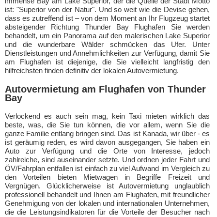
immense Bay am Lake Superior, der die Quelle der Stadt Motto
ist: "Superior von der Natur". Und so weit wie die Devise gehen,
dass es zutreffend ist – von dem Moment an Ihr Flugzeug startet
absteigender Richtung Thunder Bay Flughafen Sie werden
behandelt, um ein Panorama auf den malerischen Lake Superior
und die wunderbare Wälder schmücken das Ufer. Unter
Dienstleistungen und Annehmlichkeiten zur Verfügung, damit Sie
am Flughafen ist diejenige, die Sie vielleicht langfristig den
hilfreichsten finden definitiv der lokalen Autovermietung.
Autovermietung am Flughafen von Thunder
Bay
Verlockend es auch sein mag, kein Taxi mieten wirklich das
beste, was, die Sie tun können, die vor allem, wenn Sie die
ganze Familie entlang bringen sind. Das ist Kanada, wir über - es
ist geräumig reden, es wird davon ausgegangen, Sie haben ein
Auto zur Verfügung und die Orte von Interesse, jedoch
zahlreiche, sind auseinander setzte. Und ordnen jeder Fahrt und
ÖV/Fahrplan entfallen ist einfach zu viel Aufwand im Vergleich zu
den Vorteilen bieten Mietwagen in Begriffe Freizeit und
Vergnügen. Glücklicherweise ist Autovermietung unglaublich
professionell behandelt und Ihnen am Flughafen, mit freundlicher
Genehmigung von der lokalen und internationalen Unternehmen,
die die Leistungsindikatoren für die Vorteile der Besucher nach