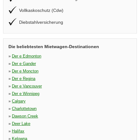
Vollkaskoschutz (Cdw)
Diebstahlversicherung
Die beliebtesten Mietwagen-Destinationen
»
Der e Edmonton
»
Der e Gander
»
Der e Moncton
»
Der e Regina
»
Der e Vancouver
»
Der e Winnipeg
»
Calgary
»
Charlottetown
»
Dawson Creek
»
Deer Lake
»
Halifax
»
Kelowna