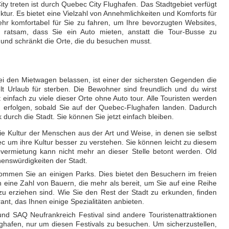
ty treten ist durch Quebec City Flughafen. Das Stadtgebiet verfügt
ruktur. Es bietet eine Vielzahl von Annehmlichkeiten und Komforts für
sehr komfortabel für Sie zu fahren, um Ihre bevorzugten Websites,
ratsam, dass Sie ein Auto mieten, anstatt die Tour-Busse zu
d und schränkt die Orte, die du besuchen musst.
i den Mietwagen belassen, ist einer der sichersten Gegenden die
lt Urlaub für sterben. Die Bewohner sind freundlich und du wirst
t einfach zu viele dieser Orte ohne Auto tour. Alle Touristen werden
n erfolgen, sobald Sie auf der Quebec-Flughafen landen. Dadurch
 durch die Stadt. Sie können Sie jetzt einfach bleiben.
e Kultur der Menschen aus der Art und Weise, in denen sie selbst
c um ihre Kultur besser zu verstehen. Sie können leicht zu diesem
overmietung kann nicht mehr an dieser Stelle betont werden. Old
henswürdigkeiten der Stadt.
ommen Sie an einigen Parks. Dies bietet den Besuchern im freien
 eine Zahl von Bauern, die mehr als bereit, um Sie auf eine Reihe
 zu erziehen sind. Wie Sie den Rest der Stadt zu erkunden, finden
rant, das Ihnen einige Spezialitäten anbieten.
nd SAQ Neufrankreich Festival sind andere Touristenattraktionen
ughafen, nur um diesen Festivals zu besuchen. Um sicherzustellen,