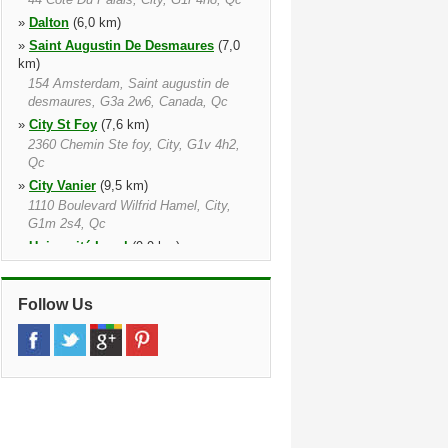
»
Dalton
(6,0 km)
»
Saint Augustin De Desmaures
(7,0
km)
154 Amsterdam, Saint augustin de
desmaures, G3a 2w6, Canada, Qc
»
City St Foy
(7,6 km)
2360 Chemin Ste foy, City, G1v 4h2,
Qc
»
City Vanier
(9,5 km)
1110 Boulevard Wilfrid Hamel, City,
G1m 2s4, Qc
»
Université Laval
(9,9 km)
1284 Boulevard Laurier, City, G1s 1e9,
Qc
Follow Us
»
City
(11,8 km)
44 Cote Du Palais, City, G1r 4h8, Qc
»
Charny
(12,2 km)
5380, Maréchal joffre, Charny, G6x
3c7, Canada, Qc