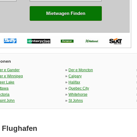
Mietwagen Finden
ionen
»
er e Gander
Der e Moncton
»
er e Winnipeg
Calgary
»
eer Lake
Halifax
»
ttawa
Quebec City
»
ictoria
Whitehorse
»
aint John
St Johns
 Flughafen