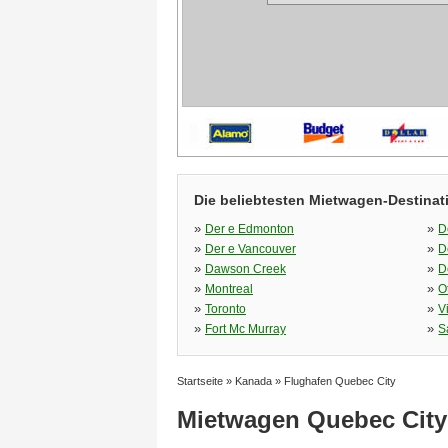
Die beliebtesten Mietwagen-Destinat
»
»
Der e Edmonton
D
»
»
Der e Vancouver
D
»
»
Dawson Creek
D
»
»
Montreal
O
»
»
Toronto
V
»
»
Fort Mc Murray
S
Startseite
»
Kanada
»
Flughafen Quebec City
Mietwagen Quebec City