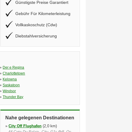
Günstigste Preise Garantiert
Gebühr Für Kilometerleistung
Vollkaskoschutz (Cdw)
Diebstahlversicherung
»
Der e Regina
»
Charlottetown
»
Kelowna
»
Saskatoon
»
Windsor
»
Thunder Bay
Nahe gelegenen Destinationen
»
City Off Flughafen
(2,0 km)
44 Cote Du Palais, City, G1r 4h8, Qc