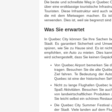
Die beste und schnellste Weg in Quebec Ci
über eine erstklassige touristische Infrast
Touristen. Diese Infrastruktur wird auch 
die mit dem Mietwagen machen. Es ist 
verwenden. Dies ist, weil sie begrenzt sin
Was Sie erwartet
In Quebec City können Sie Ihre Sachen be
Stadt. Es garantiert Sicherheit und Umwe
spüren, wie Sie zu Hause sind. Es ist nich
empfohlen, ein Auto zu mieten. Dies kan
wird sichergestellt, dass Sie keinen Gepäck
Von Quebec Airport bemerken Sie di
tragen. Besuchen Sie die alte Québe
Ziel fahren. Te Bedeutung der Aut
Quebec ist eine der historischen Se
Nicht zu lange Flughafen Quebec k
Spaß Aktivitäten. Besuchen Sie auch
von landwirtschaftlichen Produkten
Sie leicht selbst ein schönes Restau
Die Quebec City Summer Festival u
der Stadt. Viele landen auf dem Fl